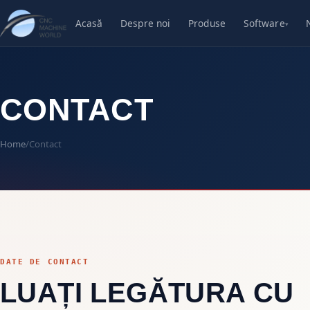
Acasă
Despre noi
Produse
Software
▾
CONTACT
Home
/
Contact
DATE DE CONTACT
LUAȚI LEGĂTURA CU