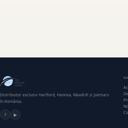
N
Ac
De
Distribuitor exclusiv Hartford, Hannsa, Maxdrill și Joemars
Pr
în România.
No
Co
f
▶