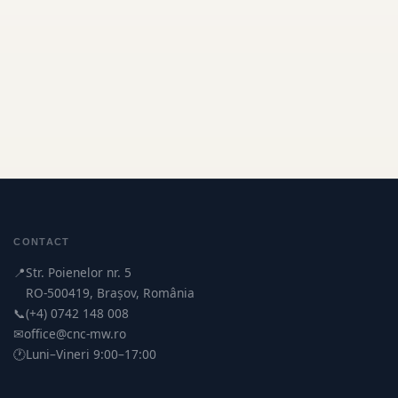
CONTACT
📍
Str. Poienelor nr. 5
RO-500419, Brașov, România
📞
(+4) 0742 148 008
✉
office@cnc-mw.ro
🕐
Luni–Vineri 9:00–17:00