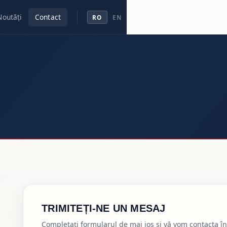
Noutăți
Contact
RO
EN
TRIMITEȚI-NE UN MESAJ
Completați formularul de mai jos și vă vom contacta în 