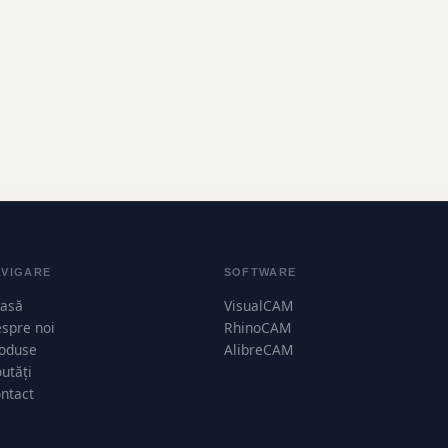
AVIGARE
SOFTWARE
asă
VisualCAM
spre noi
RhinoCAM
oduse
AlibreCAM
utăți
ntact