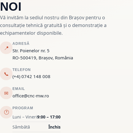
NOI
Vă invităm la sediul nostru din Brașov pentru o
consultație tehnică gratuită și o demonstrație a
echipamentelor disponibile.
ADRESĂ
📍
Str. Poienelor nr. 5
RO-500419, Brașov, România
TELEFON
📞
(+4) 0742 148 008
EMAIL
✉
office@cnc-mw.ro
PROGRAM
🕐
Luni – Vineri
9:00 – 17:00
Sâmbătă
Închis