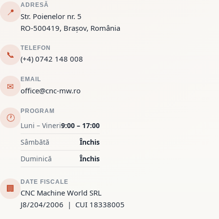
ADRESĂ
📍
Str. Poienelor nr. 5
RO-500419, Brașov, România
TELEFON
📞
(+4) 0742 148 008
EMAIL
✉
office@cnc-mw.ro
PROGRAM
🕐
Luni – Vineri
9:00 – 17:00
Sâmbătă
Închis
Duminică
Închis
DATE FISCALE
🏢
CNC Machine World SRL
J8/204/2006 | CUI 18338005