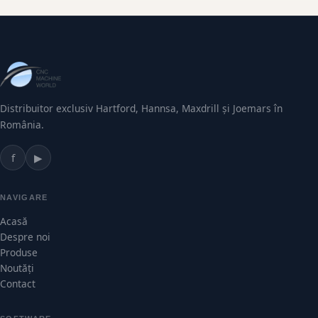
Distribuitor exclusiv Hartford, Hannsa, Maxdrill și Joemars în
România.
f
▶
NAVIGARE
Acasă
Despre noi
Produse
Noutăți
Contact