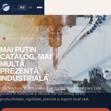
RO
EN
BRAȘOV / ROMÂNIA / HARTFORD CNC
MAI PUȚIN
CATALOG. MAI
MULTĂ
PREZENȚĂ
INDUSTRIALĂ.
CNC Machine World livrează centre Hartford, integrare CAM,
punere în funcțiune și service într-un limbaj direct:
productivitate, rigiditate, precizie și suport local real.