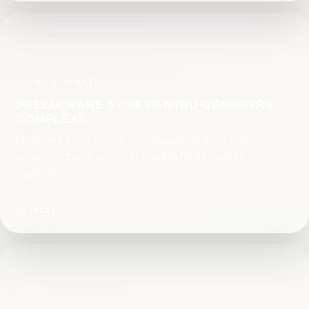
02 / 5 AXIS
PRELUCRARE 5 AXE PENTRU GEOMETRII
COMPLEXE
Platforme pentru piese aerospațiale, matrițe și aplicații
unde orientarea sculei contează la fel de mult ca
rigiditatea.
DETALII
→