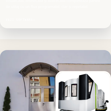
VisualCAM, RhinoCAM și AlibreCAM completează partea
de utilaj cu un flux programabil, clar și repetabil.
VEZI SOFTWARE
→