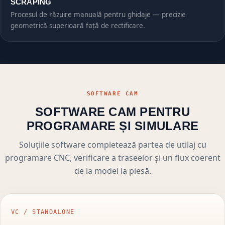
SCRAPING
Procesul de răzuire manuală pentru ghidaje — precizie
geometrică superioară față de rectificare.
SOFTWARE CAM
SOFTWARE CAM PENTRU
PROGRAMARE ȘI SIMULARE
Soluțiile software completează partea de utilaj cu
programare CNC, verificare a traseelor și un flux coerent
de la model la piesă.
VC / STANDALONE