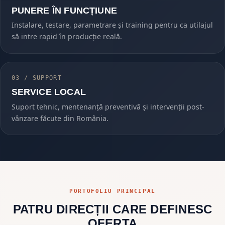
PUNERE ÎN FUNCȚIUNE
Instalare, testare, parametrare și training pentru ca utilajul
să intre rapid în producție reală.
03 / SUPPORT
SERVICE LOCAL
Suport tehnic, mentenanță preventivă și intervenții post-
vânzare făcute din România.
PORTOFOLIU PRINCIPAL
PATRU DIRECȚII CARE DEFINESC
OFERTA