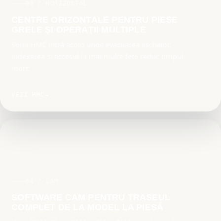
03 / HORIZONTAL
CENTRE ORIZONTALE PENTRU PIESE
GRELE ȘI OPERAȚII MULTIPLE
Seria HMC intră acolo unde evacuarea așchiilor,
indexarea și accesul la mai multe fețe reduc timpul
mort.
VEZI HMC
→
04 / CAM
SOFTWARE CAM PENTRU TRASEUL
COMPLET DE LA MODEL LA PIESĂ