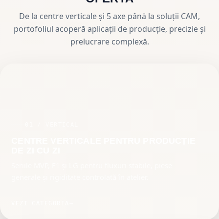
De la centre verticale și 5 axe până la soluții CAM,
portofoliul acoperă aplicații de producție, precizie și
prelucrare complexă.
01 / VERTICAL
CENTRE VERTICALE PENTRU PRODUCȚIE
DE ZI CU ZI
Seriile MVP, F1 și LG pentru fluxuri stabile, piese
generale și rigiditate controlată în atelier.
VEZI CATEGORIA
→