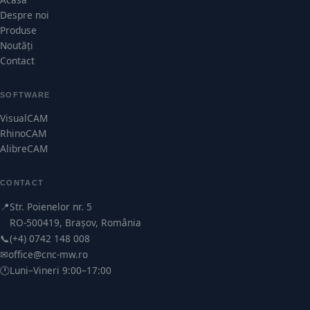
Despre noi
Produse
Noutăți
Contact
SOFTWARE
VisualCAM
RhinoCAM
AlibreCAM
CONTACT
📍
Str. Poienelor nr. 5
RO-500419, Brașov, România
📞
(+4) 0742 148 008
✉
office@cnc-mw.ro
🕐
Luni–Vineri 9:00–17:00