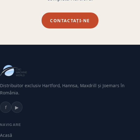
CONTACTAȚI-NE
Distribuitor exclusiv Hartford, Hannsa, Maxdrill și Joemars în
România.
f
▶
NAVIGARE
Acasă