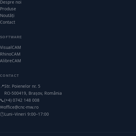
Despre noi
Produse
Noutăți
Contact
SOFTWARE
VisualCAM
RhinoCAM
AlibreCAM
CONTACT
📍
Str. Poienelor nr. 5
RO-500419, Brașov, România
📞
(+4) 0742 148 008
✉
office@cnc-mw.ro
🕐
Luni–Vineri 9:00–17:00