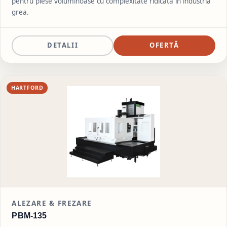
pentru piese voluminoase cu complexitate ridicată în industria
grea.
DETALII
OFERTĂ
HARTFORD
ALEZARE & FREZARE
PBM-135