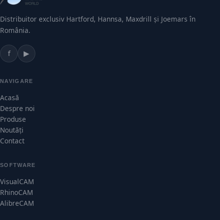
Distribuitor exclusiv Hartford, Hannsa, Maxdrill și Joemars în
România.
f
▶
NAVIGARE
Acasă
Despre noi
Produse
Noutăți
Contact
SOFTWARE
VisualCAM
RhinoCAM
AlibreCAM