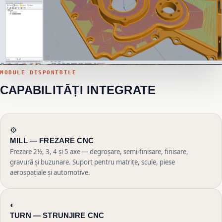
MODULE DISPONIBILE
CAPABILITĂȚI INTEGRATE
⚙
MILL —
FREZARE CNC
Frezare 2½, 3, 4 și 5 axe — degroșare, semi-finisare, finisare,
gravură și buzunare. Suport pentru matrițe, scule, piese
aerospațiale și automotive.
◐
TURN —
STRUNJIRE CNC