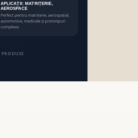
APLICAȚII: MATRIȚERIE,
AEROSPACE
Perfect pentru matrițerie, aerospațial,
automotive, medicale și prototipuri
complexe.
A PRODUSE