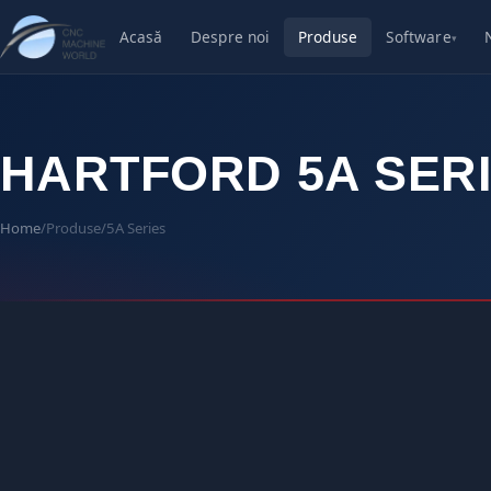
Acasă
Despre noi
Produse
Software
▾
HARTFORD 5A SER
Home
/
Produse
/
5A Series