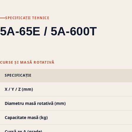
SPECIFICAȚII TEHNICE
5A-65E / 5A-600T
CURSE ȘI MASĂ ROTATIVĂ
SPECIFICAȚIE
X / Y / Z (mm)
Diametru masă rotativă (mm)
Capacitate masă (kg)
Cursă ax A (grade)