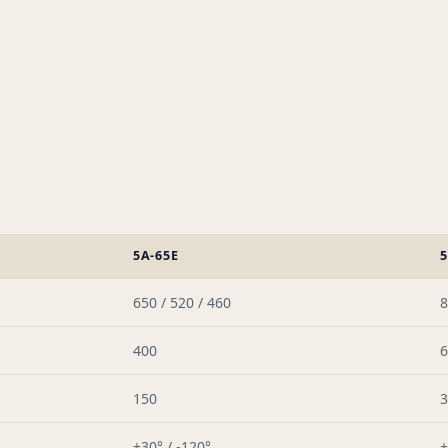
5A-65E
5
650 / 520 / 460
8
400
6
150
3
+30° / -120°
+