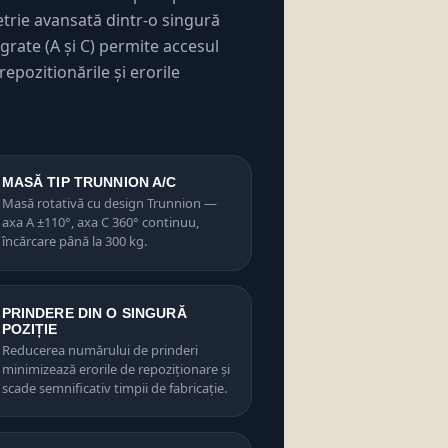
trie avansată dintr-o singură
grate (A și C) permite accesul
repozitionările și erorile
MASĂ TIP TRUNNION A/C
Masă rotativă cu design Trunnion —
axa A ±110°, axa C 360° continuu,
încărcare până la 300 kg.
PRINDERE DIN O SINGURĂ
POZIȚIE
Reducerea numărului de prinderi
minimizează erorile de repoziționare și
scade semnificativ timpii de fabricație.