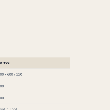
A-600T
00 / 600 / 550
00
00
30° / -120°