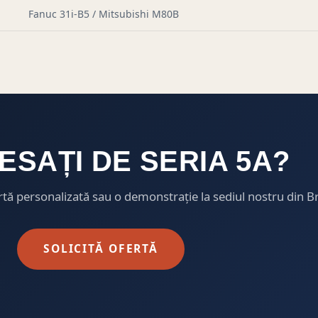
Fanuc 31i-B5 / Mitsubishi M80B
ESAȚI DE SERIA 5A?
rtă personalizată sau o demonstrație la sediul nostru din B
SOLICITĂ OFERTĂ