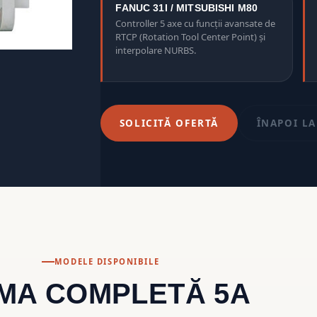
FANUC 31I / MITSUBISHI M80
Controller 5 axe cu funcții avansate de
RTCP (Rotation Tool Center Point) și
interpolare NURBS.
SOLICITĂ OFERTĂ
ÎNAPOI L
MODELE DISPONIBILE
MA COMPLETĂ 5A