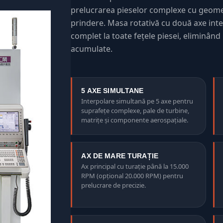
prelucrarea pieselor complexe cu geome
prindere. Masa rotativă cu două axe inte
complet la toate fețele piesei, eliminând 
acumulate.
5 AXE SIMULTANE
Interpolare simultană pe 5 axe pentru
suprafețe complexe, pale de turbine,
matrițe și componente aerospațiale.
AX DE MARE TURAȚIE
Ax principal cu turație până la 15.000
RPM (opțional 20.000 RPM) pentru
prelucrare de precizie.