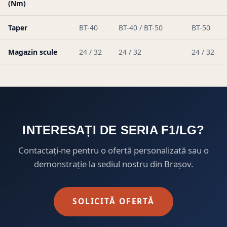
(Nm)
Taper
BT-40
BT-40 / BT-50
BT-50
Magazin scule
24 / 32
24 / 32
24 / 32
INTERESAȚI DE SERIA F1/LG?
Contactați-ne pentru o ofertă personalizată sau o
demonstrație la sediul nostru din Brașov.
SOLICITĂ OFERTĂ