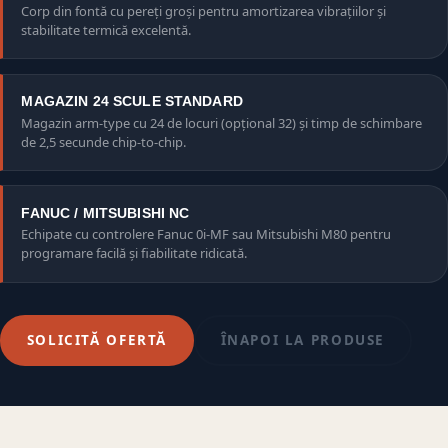
Corp din fontă cu pereți groși pentru amortizarea vibrațiilor și
stabilitate termică excelentă.
MAGAZIN 24 SCULE STANDARD
Magazin arm-type cu 24 de locuri (opțional 32) și timp de schimbare
de 2,5 secunde chip-to-chip.
FANUC / MITSUBISHI NC
Echipate cu controlere Fanuc 0i-MF sau Mitsubishi M80 pentru
programare facilă și fiabilitate ridicată.
SOLICITĂ OFERTĂ
ÎNAPOI LA PRODUSE