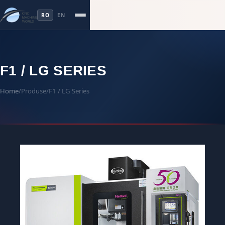
RO
EN
F1 / LG SERIES
Home
/
Produse
/
F1 / LG Series