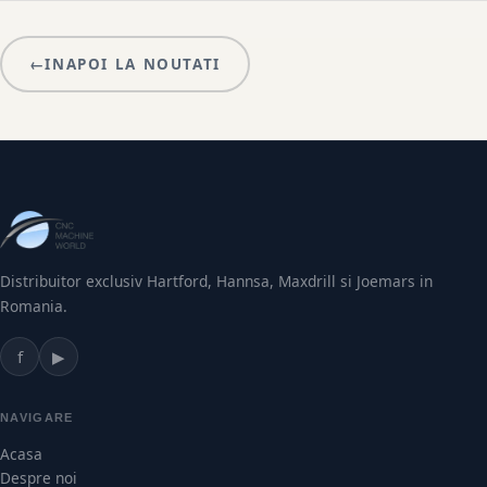
←
INAPOI LA NOUTATI
Distribuitor exclusiv Hartford, Hannsa, Maxdrill si Joemars in
Romania.
f
▶
NAVIGARE
Acasa
Despre noi