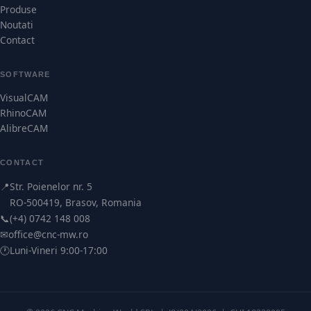
Produse
Noutati
Contact
SOFTWARE
VisualCAM
RhinoCAM
AlibreCAM
CONTACT
📍
Str. Poienelor nr. 5
RO-500419, Brasov, Romania
📞
(+4) 0742 148 008
✉
office@cnc-mw.ro
🕐
Luni-Vineri 9:00-17:00