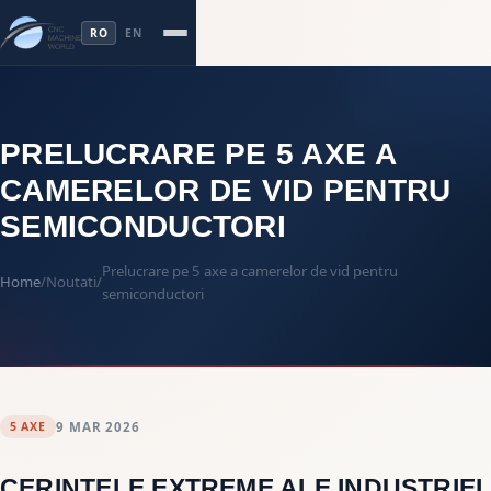
RO
EN
PRELUCRARE PE 5 AXE A
CAMERELOR DE VID PENTRU
SEMICONDUCTORI
Prelucrare pe 5 axe a camerelor de vid pentru
Home
/
Noutati
/
semiconductori
5 AXE
9 MAR 2026
CERINTELE EXTREME ALE INDUSTRIEI